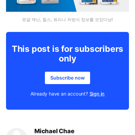
로얄 캐닌, 힐스, 퓨리나 처방식 정보를 모았다냥!
This post is for subscribers
only
Subscribe now
Already have an account?
Sign in
Michael Chae