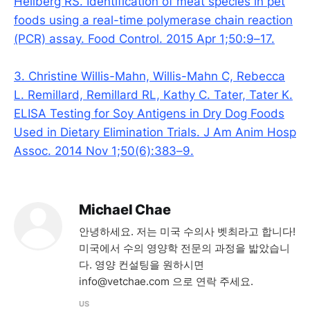
Hellberg RS. Identification of meat species in pet
foods using a real-time polymerase chain reaction
(PCR) assay. Food Control. 2015 Apr 1;50:9–17.
3. Christine Willis-Mahn, Willis-Mahn C, Rebecca
L. Remillard, Remillard RL, Kathy C. Tater, Tater K.
ELISA Testing for Soy Antigens in Dry Dog Foods
Used in Dietary Elimination Trials. J Am Anim Hosp
Assoc. 2014 Nov 1;50(6):383–9.
Michael Chae
안녕하세요. 저는 미국 수의사 벳최라고 합니다!
미국에서 수의 영양학 전문의 과정을 밟았습니
다. 영양 컨설팅을 원하시면
info@vetchae.com 으로 연락 주세요.
US